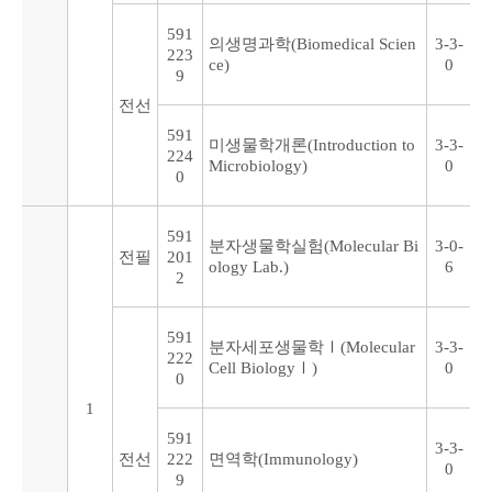
591
의생명과학(Biomedical Scien
3-3-
223
ce)
0
9
전선
591
미생물학개론(Introduction to
3-3-
224
Microbiology)
0
0
591
분자생물학실험(Molecular Bi
3-0-
전필
201
ology Lab.)
6
2
591
분자세포생물학Ⅰ(Molecular
3-3-
222
Cell BiologyⅠ)
0
0
1
591
3-3-
전선
222
면역학(Immunology)
0
9