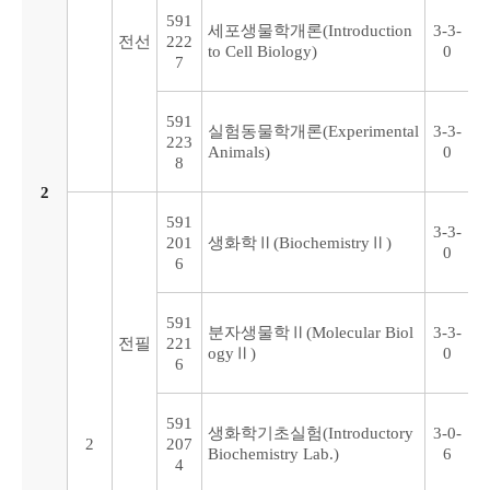
591
세포생물학개론(Introduction
3-3-
전선
222
to Cell Biology)
0
7
591
실험동물학개론(Experimental
3-3-
223
Animals)
0
8
2
591
3-3-
201
생화학Ⅱ(BiochemistryⅡ)
0
6
591
분자생물학Ⅱ(Molecular Biol
3-3-
전필
221
ogyⅡ)
0
6
591
생화학기초실험(Introductory
3-0-
2
207
Biochemistry Lab.)
6
4