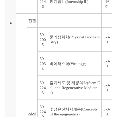
214
인턴쉽Ⅱ(InternshipⅡ)
-16
6
주
전필
4
591
물리생화학(Physical Biochem
3-3-
200
istry)
0
5
591
3-3-
203
바이러스학(Virology)
0
4
591
줄기세포 및 재생의학(Stem C
3-3-
224
ell and Regenerative Medicin
0
3
e)
591
후성유전체학개론(Concepts
3-3-
224
전선
of the epigenetics)
0
9