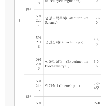
he cell cycle regulation)
0
8
전선
591
생명과학특허(Patent for Life
3-3-
1
223
Science)
0
7
591
3-3-
211
생명공학(Biotechnology)
0
6
591
생화학실험Ⅱ(Experiment in
3-0-
201
BiochemistryⅡ)
6
8
591
3-0-
214
인턴쉽Ⅰ(InternshipⅠ)
4주
5
일선
591
15-0