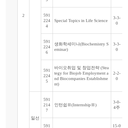
591
2
3-3-
224
Special Topics in Life Science
0
4
591
생화학세미나(Biochemistry S
3-3-
224
eminar)
0
6
바이오취업 및 창업전략 (Stra
591
tegy for Biojob Employment a
2-2-
224
nd Biocompanies Establishme
0
5
nt)
591
3-0-
214
인턴쉽Ⅲ(InternshipⅢ)
4주
7
일선
591
15-0