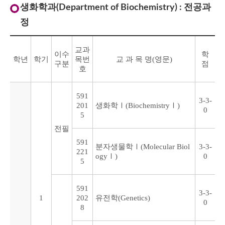
생화학과(Department of Biochemistry) : 전공과
정
교과
이수
학
학년
학기
목번
교 과 목 명(영문)
구분
점
호
591
3-3-
201
생화학Ⅰ(BiochemistryⅠ)
0
5
전필
591
분자생물학Ⅰ(Molecular Biol
3-3-
221
ogyⅠ)
0
5
591
3-3-
1
202
유전학(Genetics)
0
8