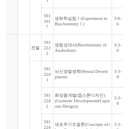
5
591
생화학실험Ⅰ(Experiment in
3-0-
201
BiochemistryⅠ)
6
7
591
생합성대사(Biochemistry of
3-3-
전필
222
Anabolism)
0
2
591
뇌신경발생학(Neural Develo
3-3-
224
pment)
0
1
591
화장품개발(캡스톤디자인)
3-3-
224
(Cosmetic Development(Capst
0
2
one Design))
591
세포주기조절론(Concepts of t
3-3-
224