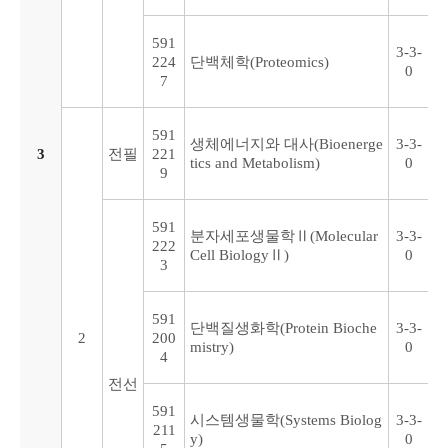
591
3-3-
224
단백체학(Proteomics)
0
7
591
생체에너지와 대사(Bioenerge
3-3-
3
전필
221
tics and Metabolism)
0
9
591
분자세포생물학Ⅱ(Molecular
3-3-
222
Cell BiologyⅡ)
0
3
591
단백질생화학(Protein Bioche
3-3-
2
200
mistry)
0
4
전선
591
시스템생물학(Systems Biolog
3-3-
211
y)
0